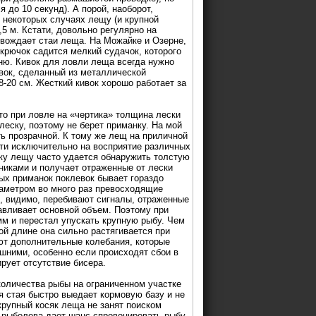
 до 10 секунд). А порой, наоборот,
В некоторых случаях лещу (и крупной
5 м. Кстати, довольно регулярно на
овождает стаи леща. На Можайке и Озерне,
 крючок садится мелкий судачок, которого
ню. Кивок для ловли леща всегда нужно
вок, сделанный из металлической
18-20 см. Жесткий кивок хорошо работает за
то при ловле на «чертика» толщина лески
леску, поэтому не берет приманку. На мой
ь прозрачной. К тому же лещ на приличной
чти исключительно на восприятие различных
шку лещу часто удается обнаружить толстую
вниками и получает отраженные от лески
ых приманок поклевок бывает гораздо
иаметром во много раз превосходящие
я, видимо, перебивают сигналы, отраженные
авливает основной объем. Поэтому при
мм и перестал упускать крупную рыбу. Чем
ой длине она сильно растягивается при
ают дополнительные колебания, которые
шними, особенно если происходят сбои в
рует отсутствие бисера.
количества рыбы на ограниченном участке
я стая быстро выедает кормовую базу и не
крупный косяк леща не занят поиском
о рыболова дает шанс спровоцировать рыбу