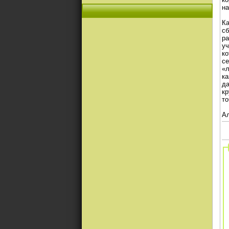
на
Ка
сб
ра
уч
ко
се
«л
ка
да
кр
то
Ал