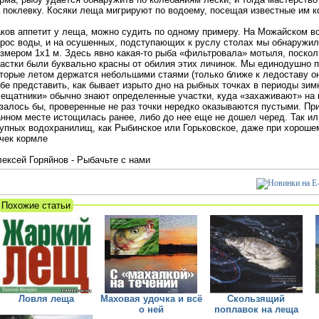
 поклевку. Косяки леща мигрируют по водоему, посещая известные им к
ков аппетит у леща, можно судить по одному примеру. На Можайском 
рос воды, и на осушенных, подступающих к руслу столах мы обнаружил
змером 1x1 м. Здесь явно какая-то рыба «фильтровала» мотыля, поско
астки были буквально красны от обилия этих личинок. Мы единодушно п
торые летом держатся небольшими стаями (только ближе к ледоставу о
бе представить, как бывает изрыто дно на рыбных точках в периоды зи
ещатники» обычно знают определенные участки, куда «захаживают» на 
залось бы, проверенные не раз точки нередко оказываются пустыми. При
нном месте истощилась ранее, либо до нее еще не дошел черед. Так ил
упных водохранилищ, как Рыбинское или Горьковское, даже при хороше
чек кормле
ексей Горяйнов - Рыбачьте с нами
Похожие статьи
Ловля леща
Маховая удочка и всё
Скользящий
о ней
поплавок на леща