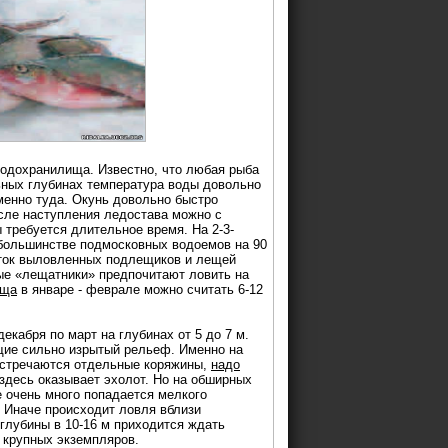
одохранилища. Известно, что любая рыба
ьных глубинах температура воды довольно
менно туда. Окунь довольно быстро
осле наступления ледостава можно с
 требуется длительное время. На 2-3-
 большинстве подмосковных водоемов на 90
яток выловленных подлещиков и лещей
ые «лещатники» предпочитают ловить на
еща
в январе - феврале можно считать 6-12
декабря по март на глубинах от 5 до 7 м.
щие сильно изрытый рельеф. Именно на
 встречаются отдельные коряжины,
надо
здесь оказывает эхолот. Но на обширных
 очень много попадается мелкого
. Иначе происходит ловля вблизи
глубины в 10-16 м приходится ждать
 крупных экземпляров.