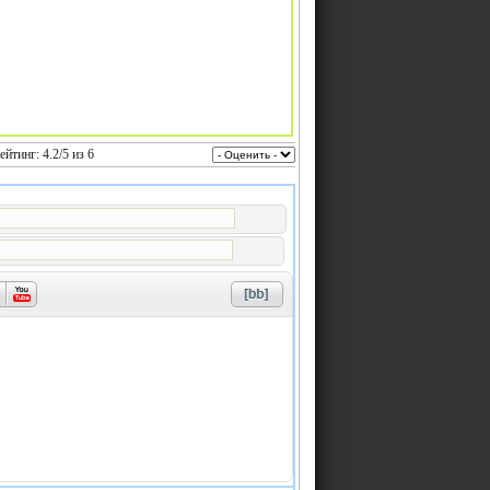
Рейтинг:
4.2
/
5
из
6