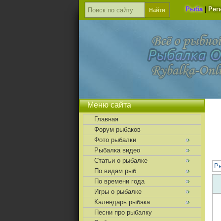
Рыба
|
Рег
Меню сайта
Главная
Форум рыбаков
Фото рыбалки
Рыбалка видео
Статьи о рыбалке
Р
По видам рыб
По времени года
Игры о рыбалке
Календарь рыбака
Песни про рыбалку