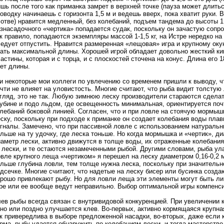
шь после того как приманка замрет в верхней точке (пауза может длиться
оводку начинаешь с горизонта 1,5 м и ведешь вверх, пока хватит руки. 
отве) нравится медленный, без колебаний, подъем тандема до высоты 1,
знасадочного «чертика» попадается судак, поскольку он зачастую сопр
к правило, попадаются экземпляры массой 1-1,5 кг, на Истре нередко на
едует отпустить. Нравится размеренная «лещовая» игра и крупному оку
ать максимальной длины. Хорошей игрой обладает довольно жесткий ки
астины, которая и с торца, и с плоскостей сточена на конус. Длина его 
ет длины.
и некоторые мои коллеги по увлечению со временем пришли к выводу, ч
чти не влияет на уловистость. Многие считают, что рыба видит толстую 
гляд, это не так. Любую зимнюю леску производители стараются сделат
убине и подо льдом, где освещенность минимальная, ориентируется по
лебаний боковой линией. Согласен, что и при ловле на стоячую мормы
ску, поскольку при подходе к приманке он создает колебания воды пла
гналы. Замечено, что при пассивной ловле с использованием натуральн
льше на ту удочку, где леска тоньше. Но когда мормышка и «чертик», д
аметр лески, активно движутся в толще воды, их отраженные колебани
 лески, и те остаются незамеченными рыбой. Другими словами, рыба ул
вле крупного леща «чертиком» я перешел на леску диаметром 0,16-0,2 
льше глубина ловли, тем толще нужна леска, поскольку при значительн
дсечке. Многие считают, что надетые на леску бисер или бусинка созд
рошо привлекают рыбу. Но для ловли леща эти элементы могут быть ли
ре или ее вообще ведут неправильно. Выбор оптимальной игры компенси
ев рыбы всегда связан с внутривидовой конкуренцией. При увеличении 
но или поздно улучшается клев. Во-первых, активно кормящаяся крупна
к привередлива в выборе предложенной насадки, во-вторых, даже если 
рма, рыбу удается обнаружить по колебаниям лески, и тогда мастерств