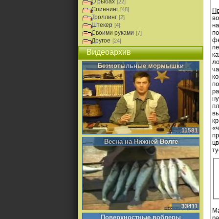
О рыбах
[22]
Спиннинг
[48]
Пр
Троллинг
[2]
во
Штекер
на
[4]
по
Своими руками
[7]
фе
Другое
[24]
пе
Видеоархив
ка
ло
Безмотыльные мормышки
ча
ко
по
ра
ну
пл
вы
кр
«
11581
пр
Весна на Нижней Волге
цв
ту
33411
Ма
Поверхностные воблеры
ра