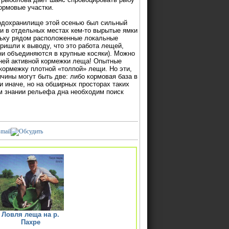
ормовые участки.
водохранилище этой осенью был сильный
и в отдельных местах кем-то вырытые ямки
льку рядом расположенные локальные
ришли к выводу, что это работа лещей,
ни объединяются в крупные косяки). Можно
мней активной кормежки леща! Опытные
кормежку плотной «толпой» лещи. Но эти,
чины могут быть две: либо кормовая база в
и иначе, но на обширных просторах таких
м знании рельефа дна необходим поиск
Ловля леща на р.
Пахре