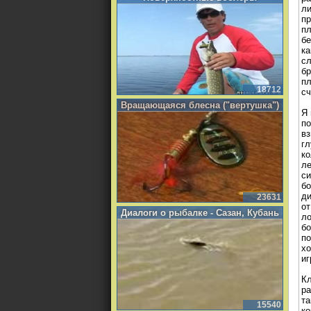
ли
пр
пл
бе
ка
сл
бр
пл
18712
сч
Вращающаяся блесна ("вертушка")
Я 
по
вз
гл
ко
ле
си
бо
ди
23631
от
Диалоги о рыбалке - Сазан, Кубань
ло
бо
по
хо
иг
Кл
ра
та
15540
ко