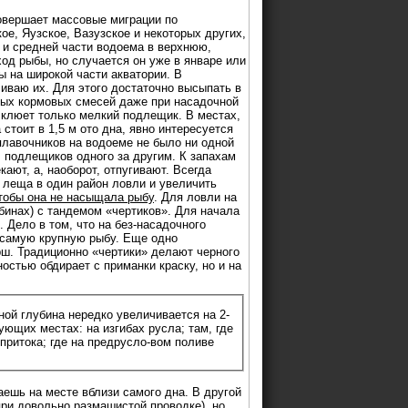
овершает массовые миграции по
е, Яузское, Вазузское и некоторых других,
 и средней части водоема в верхнюю,
ход рыбы, но случается он уже в январе или
 на широкой части акватории. В
иваю их. Для этого достаточно высыпать в
ных кормовых смесей даже при насадочной
 клюет только мелкий подлещик. В местах,
тоит в 1,5 м ото дна, явно интересуется
плавочников на водоеме не было ни одной
л подлещиков одного за другим. К запахам
ают, а, наоборот, отпугивают. Всегда
» леща в один район ловли и увеличить
чтобы она не насыщала рыбу
. Для ловли на
бинах) с тандемом «чертиков». Для начала
 Дело в том, что на без-насадочного
у самую крупную рыбу. Еще одно
рш. Традиционно «чертики» делают черного
остью обдирает с приманки краску, но и на
ной глубина нередко увеличивается на 2-
ющих местах: на изгибах русла; там, где
притока; где на предрусло-вом поливе
аешь на месте вблизи самого дна. В другой
при довольно размашистой проводке), но