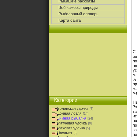
Рыбацкие рассказы
Веб-камеры природы
Рыболовный словарь
Карта сайта
Сн
ре
по
ад
ус
ме
% 
пр
м
ме
Категории
На
Эт
Болонская удочка
[6]
та
Донная ловля
[14]
ис
Зимняя рыбалка
[24]
по
Матчевая удочка
[0]
по
Маховая удочка
[5]
за
Нахлыст
[5]
по