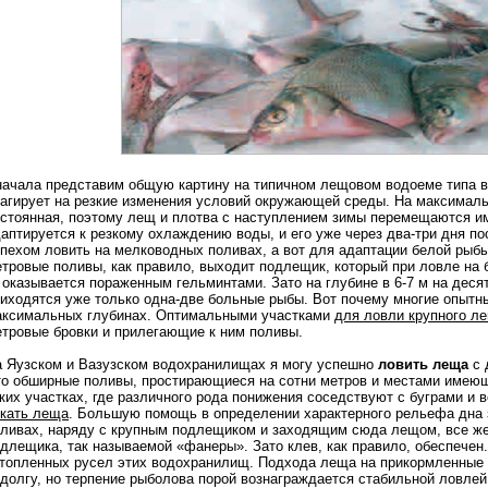
ачала представим общую картину на типичном лещовом водоеме типа в
агирует на резкие изменения условий окружающей среды. На максимал
стоянная, поэтому лещ и плотва с наступлением зимы перемещаются и
аптируется к резкому охлаждению воды, и его уже через два-три дня п
пехом ловить на мелководных поливах, а вот для адаптации белой рыбы
тровые поливы, как правило, выходит подлещик, который при ловле на
оказывается пораженным гельминтами. Зато на глубине в 6-7 м на дес
иходятся уже только одна-две больные рыбы. Вот почему многие опытн
аксимальных глубинах. Оптимальными участками
для ловли крупного л
тровые бровки и прилегающие к ним поливы.
 Яузском и Вазузском водохранилищах я могу успешно
ловить леща
с 
о обширные поливы, простирающиеся на сотни метров и местами имею
ких участках, где различного рода понижения соседствуют с буграми и
кать леща
. Большую помощь в определении характерного рельефа дна 
ливах, наряду с крупным подлещиком и заходящим сюда лещом, все же
длещика, так называемой «фанеры». Зато клев, как правило, обеспечен
топленных русел этих водохранилищ. Подхода леща на прикормленные 
долгу, но терпение рыболова порой вознаграждается стабильной ловлей