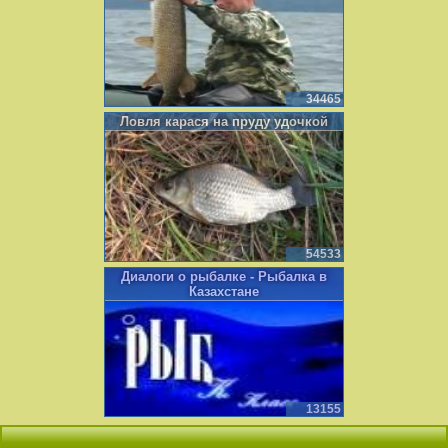
34465
Ловля карася на пруду удочкой
54533
Диалоги о рыбалке - Рыбалка в
Казахстане
13155