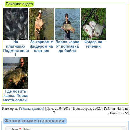
Похожие видео
На
За карпом с
Ловля карпа
Фидер на
платниках
фидером на
от поплавка
течении
Подмосковья
платник
до бойла
1
Где ловить
карпа. Поиск
места ловли.
Категория:
Рыбалка (разное)
| Дата: 25.04.2013 | Просмотров: 29027 | Рейтинг:
4.3
/
5
из
7
Форма комментирования:
Имя
*
: