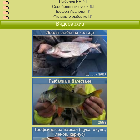
Рыболов НН
[4]
Серебрянный ручей
[8]
Трофеи Авалона
[3]
Фильмы о рыбалке
[1]
Видеоархив
Ловля рыбы на кольцо
28481
Рыбалка в Дагестане
2558
Трофеи озера Байкал (щука, окунь,
ленок, хариус)