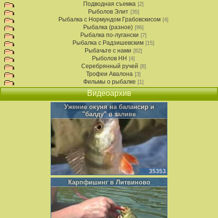
Подводная съемка
[2]
Рыболов Элит
[35]
Рыбалка с Нормундом Грабовскисом
[4]
Рыбалка (разное)
[96]
Рыбалка по-лугански
[7]
Рыбалка с Радзишевским
[15]
Рыбачьте с нами
[82]
Рыболов НН
[4]
Серебрянный ручей
[8]
Трофеи Авалона
[3]
Фильмы о рыбалке
[1]
Видеоархив
Ужение окуня на балансир и
"балду" в заливе
35353
Карпфишинг в Литвиново