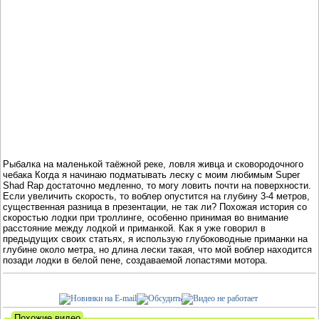
Рыбалка на маленькой таёжной реке, ловля живца и сковородочного
чебака Когда я начинаю подматывать леску с моим любимым Super
Shad Rap достаточно медленно, то могу ловить почти на поверхности.
Если увеличить скорость, то воблер опустится на глубину 3-4 метров,
существенная разница в презентации, не так ли? Похожая история со
скоростью лодки при троллинге, особенно принимая во внимание
расстояние между лодкой и приманкой. Как я уже говорил в
предыдущих своих статьях, я использую глубоководные приманки на
глубине около метра, но длина лески такая, что мой воблер находится
позади лодки в белой пене, создаваемой лопастями мотора.
Похожие видео