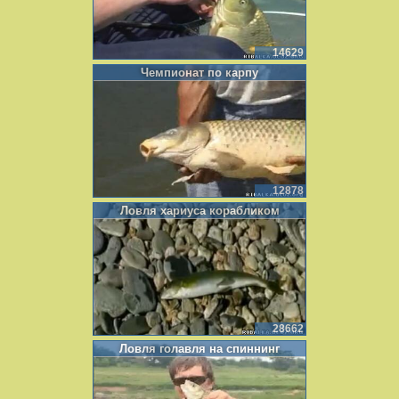
14629
Чемпионат по карпу
12878
Ловля хариуса корабликом
28662
Ловля голавля на спиннинг