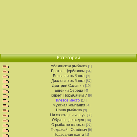
Категории
Абаканская рыбалка
[1]
Братья Щербаковы
[54]
Большая рыбалка
[9]
Диалоги о рыбалке
[57]
Дмитрий Салапин
[10]
Евгений Середа
[4]
Клюёт. Порыбачим ?
[9]
Клёвое место
[14]
Мужская компания
[4]
Наша рыбалка
[9]
Ни хвоста, ни чешуи
[30]
Обучающее видео
[10]
О рыбалке всерьез
[27]
Подсекай - Семёныч
[9]
Подводная охота
[1]