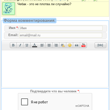
Чебак - это не плотва ли случайно?
Форма комментирования:
Имя
*
:
Email:
Подтвердите что вы человек
*
: