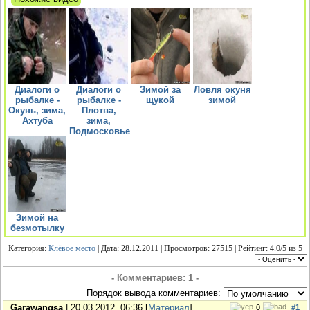
Диалоги о
Диалоги о
Зимой за
Ловля окуня
рыбалке -
рыбалке -
щукой
зимой
Окунь, зима,
Плотва,
Ахтуба
зима,
Подмосковье
Зимой на
безмотылку
Категория:
Клёвое место
| Дата: 28.12.2011 | Просмотров: 27515 | Рейтинг:
4.0
/
5
из
5
- Комментариев: 1 -
Порядок вывода комментариев:
Garawangsa
| 20.03.2012, 06:36 [
Материал
]
0
#1