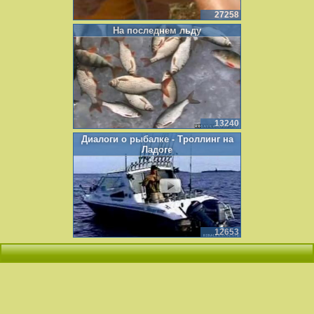
27258
На последнем льду
13240
Диалоги о рыбалке - Троллинг на
Ладоге
12653