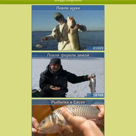
Ловля щуки
41669
Ловля форели зимой
19768
Рыбалка в Ейске