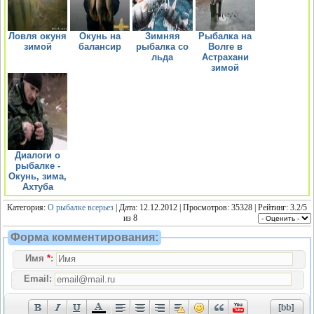
Ловля окуня
Окунь на
Зимняя
Рыбалка на
зимой
балансир
рыбалка со
Волге в
льда
Астрахани
зимой
Диалоги о
рыбалке -
Окунь, зима,
Ахтуба
Категория:
О рыбалке всерьез
| Дата: 12.12.2012 | Просмотров: 35328 | Рейтинг:
3.2
/
5
из
8
Форма комментирования:
Имя
*
:
Email: