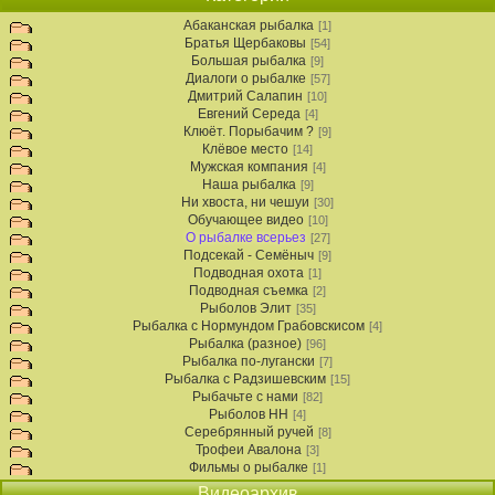
Абаканская рыбалка
[1]
Братья Щербаковы
[54]
Большая рыбалка
[9]
Диалоги о рыбалке
[57]
Дмитрий Салапин
[10]
Евгений Середа
[4]
Клюёт. Порыбачим ?
[9]
Клёвое место
[14]
Мужская компания
[4]
Наша рыбалка
[9]
Ни хвоста, ни чешуи
[30]
Обучающее видео
[10]
О рыбалке всерьез
[27]
Подсекай - Семёныч
[9]
Подводная охота
[1]
Подводная съемка
[2]
Рыболов Элит
[35]
Рыбалка с Нормундом Грабовскисом
[4]
Рыбалка (разное)
[96]
Рыбалка по-лугански
[7]
Рыбалка с Радзишевским
[15]
Рыбачьте с нами
[82]
Рыболов НН
[4]
Серебрянный ручей
[8]
Трофеи Авалона
[3]
Фильмы о рыбалке
[1]
Видеоархив