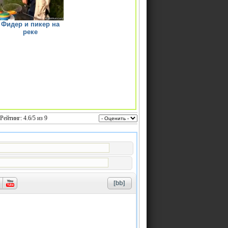
Фидер и пикер на
реке
 Рейтинг:
4.6
/
5
из
9