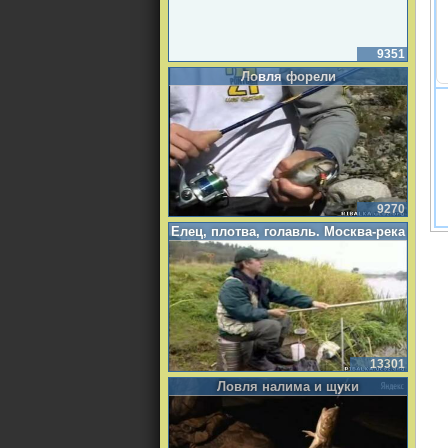
9351
Ловля форели
9270
Елец, плотва, голавль. Москва-река
13301
Ловля налима и щуки