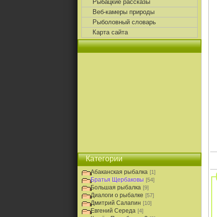
Рыбацкие рассказы
Веб-камеры природы
Рыболовный словарь
Карта сайта
Категории
Абаканская рыбалка
[1]
Братья Щербаковы
[54]
Большая рыбалка
[9]
Диалоги о рыбалке
[57]
Дмитрий Салапин
[10]
Евгений Середа
[4]