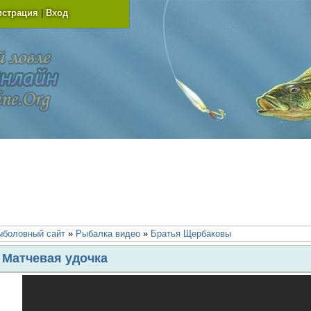
истрация
|
Вход
ыболовный сайт
»
Рыбалка видео
»
Братья Щербаковы
Матчевая удочка