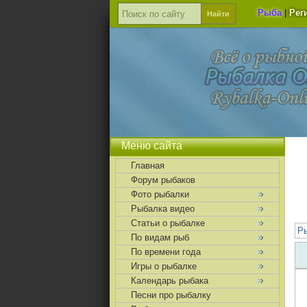
Рыба
|
Рег
Меню сайта
Главная
Форум рыбаков
Фото рыбалки
Рыбалка видео
Статьи о рыбалке
Р
По видам рыб
По времени года
Игры о рыбалке
Календарь рыбака
Песни про рыбалку