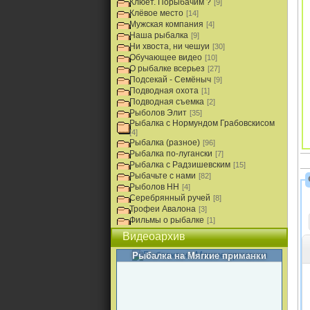
Клюёт. Порыбачим ?
[9]
Клёвое место
[14]
Мужская компания
[4]
Наша рыбалка
[9]
Ни хвоста, ни чешуи
[30]
Обучающее видео
[10]
О рыбалке всерьез
[27]
Подсекай - Семёныч
[9]
Подводная охота
[1]
Подводная съемка
[2]
Рыболов Элит
[35]
Рыбалка с Нормундом Грабовскисом
[4]
Рыбалка (разное)
[96]
Рыбалка по-лугански
[7]
Рыбалка с Радзишевским
[15]
Рыбачьте с нами
[82]
Рыболов НН
[4]
Серебрянный ручей
[8]
Трофеи Авалона
[3]
Фильмы о рыбалке
[1]
Видеоархив
Рыбалка на Мягкие приманки