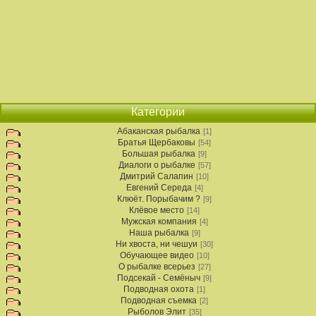
Категории
Абаканская рыбалка
[1]
Братья Щербаковы
[54]
Большая рыбалка
[9]
Диалоги о рыбалке
[57]
Дмитрий Салапин
[10]
Евгений Середа
[4]
Клюёт. Порыбачим ?
[9]
Клёвое место
[14]
Мужская компания
[4]
Наша рыбалка
[9]
Ни хвоста, ни чешуи
[30]
Обучающее видео
[10]
О рыбалке всерьез
[27]
Подсекай - Семёныч
[9]
Подводная охота
[1]
Подводная съемка
[2]
Рыболов Элит
[35]