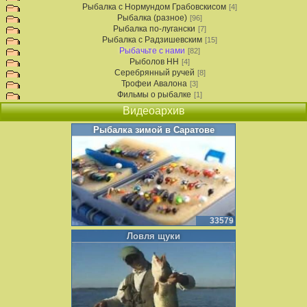
Рыбалка с Нормундом Грабовскисом
[4]
Рыбалка (разное)
[96]
Рыбалка по-лугански
[7]
Рыбалка с Радзишевским
[15]
Рыбачьте с нами
[82]
Рыболов НН
[4]
Серебрянный ручей
[8]
Трофеи Авалона
[3]
Фильмы о рыбалке
[1]
Видеоархив
Рыбалка зимой в Саратове
33579
Ловля щуки