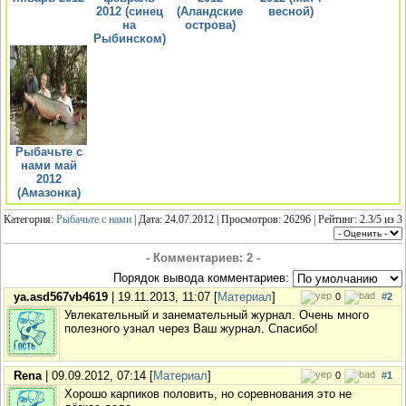
2012 (cинец
(Аландские
весной)
на
острова)
Рыбинском)
Рыбачьте с
нами май
2012
(Амазонка)
Категория:
Рыбачьте с нами
| Дата: 24.07.2012 | Просмотров: 26296 | Рейтинг:
2.3
/
5
из
3
- Комментариев: 2 -
Порядок вывода комментариев:
ya.asd567vb4619
| 19.11.2013, 11:07 [
Материал
]
0
#2
Увлекательный и занемательный журнал. Очень много
полезного узнал через Ваш журнал. Спасибо!
Rena
| 09.09.2012, 07:14 [
Материал
]
0
#1
Хорошо карпиков половить, но соревнования это не