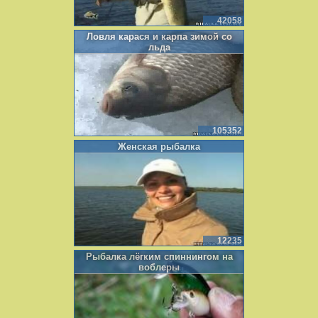
42058
Ловля карася и карпа зимой со
льда
105352
Женская рыбалка
12235
Рыбалка лёгким спиннингом на
воблеры