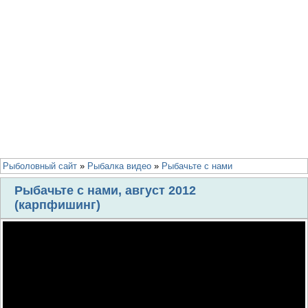
Рыболовный сайт
»
Рыбалка видео
»
Рыбачьте с нами
Рыбачьте с нами, август 2012
(карпфишинг)