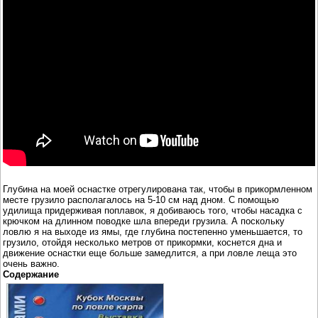
Глубина на моей оснастке отрегулирована так, чтобы в прикормленном
месте грузило располагалось на 5-10 см над дном. С помощью
удилища придерживая поплавок, я добиваюсь того, чтобы насадка с
крючком на длинном поводке шла впереди грузила. А поскольку
ловлю я на выходе из ямы, где глубина постепенно уменьшается, то
грузило, отойдя несколько метров от прикормки, коснется дна и
движение оснастки еще больше замедлится, а при ловле леща это
очень важно.
Содержание