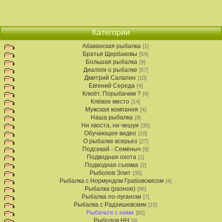
Категории
Абаканская рыбалка
[1]
Братья Щербаковы
[54]
Большая рыбалка
[9]
Диалоги о рыбалке
[57]
Дмитрий Салапин
[10]
Евгений Середа
[4]
Клюёт. Порыбачим ?
[9]
Клёвое место
[14]
Мужская компания
[4]
Наша рыбалка
[9]
Ни хвоста, ни чешуи
[30]
Обучающее видео
[10]
О рыбалке всерьез
[27]
Подсекай - Семёныч
[9]
Подводная охота
[1]
Подводная съемка
[2]
Рыболов Элит
[35]
Рыбалка с Нормундом Грабовскисом
[4]
Рыбалка (разное)
[96]
Рыбалка по-лугански
[7]
Рыбалка с Радзишевским
[15]
Рыбачьте с нами
[82]
Рыболов НН
[4]