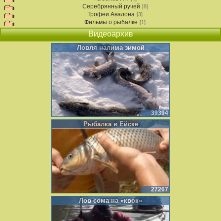
Серебрянный ручей
[8]
Трофеи Авалона
[3]
Фильмы о рыбалке
[1]
Видеоархив
Ловля налима зимой
39394
Рыбалка в Ейске
27267
Лов сома на «квок»