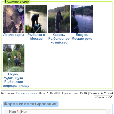
Похожие видео
Ловля карпа
Рыбалка в
Карась.
Лещ на
Москве
Рыболовное
Москве-реке
хозяйство
Окунь,
судак, щука.
Рыбинское
водохранилище
Категория:
Рыбачьте с нами
| Дата: 26.07.2010 | Просмотров: 15804 | Рейтинг:
4.2
/
5
из
4
Форма комментирования:
Имя
*
: