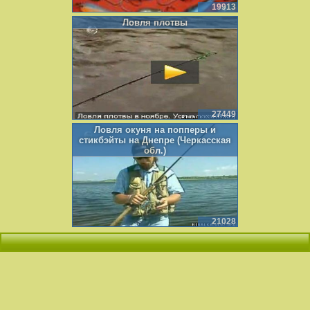
19913
Ловля плотвы
27449
Ловля окуня на попперы и
стикбэйты на Днепре (Черкасская
обл.)
21028