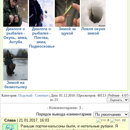
Диалоги о
Диалоги о
Зимой за
Ловля окуня
рыбалке -
рыбалке -
щукой
зимой
Окунь, зима,
Плотва,
Ахтуба
зима,
Подмосковье
Зимой на
безмотылку
Категория:
Подсекай - Семёныч
| Дата: 01.12.2016 | Просмотров: 48113 | Рейтинг:
4.0
/
5
из
23
- Комментариев: 3 -
Порядок вывода комментариев:
Слава
| 21.01.2017, 16:03
0
#2
Раньше портки-кальсоны были, и нательные рубахи. Я