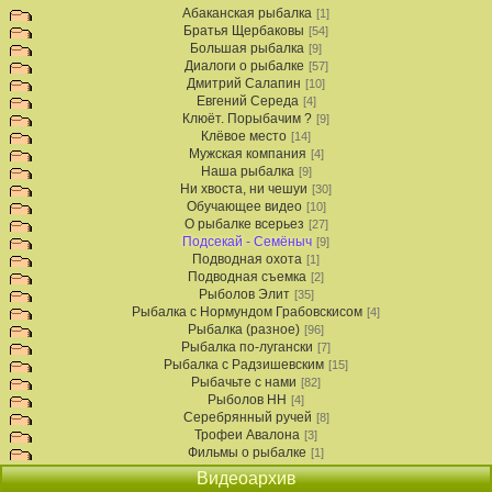
Абаканская рыбалка
[1]
Братья Щербаковы
[54]
Большая рыбалка
[9]
Диалоги о рыбалке
[57]
Дмитрий Салапин
[10]
Евгений Середа
[4]
Клюёт. Порыбачим ?
[9]
Клёвое место
[14]
Мужская компания
[4]
Наша рыбалка
[9]
Ни хвоста, ни чешуи
[30]
Обучающее видео
[10]
О рыбалке всерьез
[27]
Подсекай - Семёныч
[9]
Подводная охота
[1]
Подводная съемка
[2]
Рыболов Элит
[35]
Рыбалка с Нормундом Грабовскисом
[4]
Рыбалка (разное)
[96]
Рыбалка по-лугански
[7]
Рыбалка с Радзишевским
[15]
Рыбачьте с нами
[82]
Рыболов НН
[4]
Серебрянный ручей
[8]
Трофеи Авалона
[3]
Фильмы о рыбалке
[1]
Видеоархив