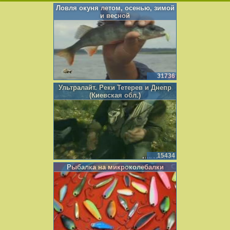
Ловля окуня летом, осенью, зимой
и весной
31736
Ультралайт. Реки Тетерев и Днепр
(Киевская обл.)
15434
Рыбалка на микроколебалки