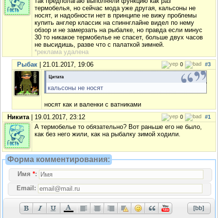
так предполагаю выполняли функцию как раз
термобелья, но сейчас мода уже другая, кальсоны не
носят, и надобности нет в принципе не вижу проблемы
купить англер классик на спиннглайне видел по нему
обзор и не замерзать на рыбалке, но правда если минус
30 то никакое термобелье не спасет, больше двух часов
не высидишь, разве что с палаткой зимней.
*реклама удалена
Рыбак
| 21.01.2017, 19:06
0
#3
Цитата
кальсоны не носят
носят как и валенки с ватниками
Никита
| 19.01.2017, 23:12
0
#1
А термобелье то обязательно? Вот раньше его не было,
как без него жили, как на рыбалку зимой ходили.
Форма комментирования:
Имя
*
:
Email: