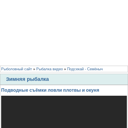
Рыболовный сайт
»
Рыбалка видео
»
Подсекай - Семёныч
Зимняя рыбалка
Подводные съёмки ловли плотвы и окуня