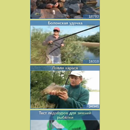
18793
Болонская удочка
16310
Ловля карася
34341
Тест ледобуров для зимней
рыбалки