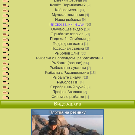
Евгений Середа
[4]
Клюёт. Порыбачим ?
[9]
Клёвое место
[14]
Мужская компания
[4]
Наша рыбалка
[9]
Ни хвоста, ни чешуи
[30]
Обучающее видео
[10]
О рыбалке всерьез
[27]
Подсекай - Семёныч
[9]
Подводная охота
[1]
Подводная съемка
[2]
Рыболов Элит
[35]
Рыбалка с Нормундом Грабовскисом
[4]
Рыбалка (разное)
[96]
Рыбалка по-лугански
[7]
Рыбалка с Радзишевским
[15]
Рыбачьте с нами
[82]
Рыболов НН
[4]
Серебрянный ручей
[8]
Трофеи Авалона
[3]
Фильмы о рыбалке
[1]
Видеоархив
Плотва на резинку