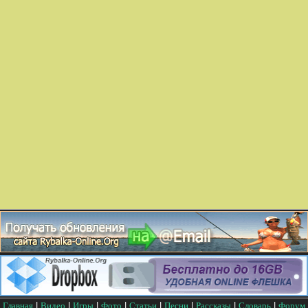
Главная
|
Видео
|
Игры
|
Фото
|
Статьи
|
Песни
|
Рассказы
|
Словарь
|
Форум