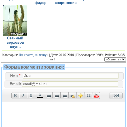
фидер
снаряжение
Стайный
верховой
окунь
Категория:
Ни хвоста, ни чешуи
| Дата: 20.07.2010 | Просмотров: 9689 | Рейтинг:
5.0
/
5
из
1
Форма комментирования:
Имя
*
:
Email: