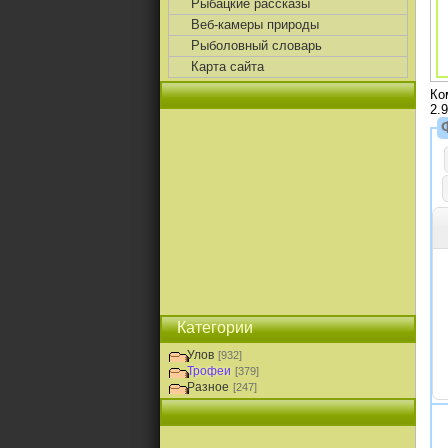
Рыбацкие рассказы
Веб-камеры природы
Рыболовный словарь
Карта сайта
Ко
2.9
Категории
Улов
[932]
Трофеи
[379]
Разное
[247]