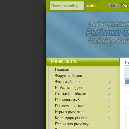
Рыба
|
Рег
Меню сайта
Р
Главная
Форум рыбаков
Фото рыбалки
Рыбалка видео
Статьи о рыбалке
По видам рыб
По времени года
Игры о рыбалке
Календарь рыбака
Песни про рыбалку