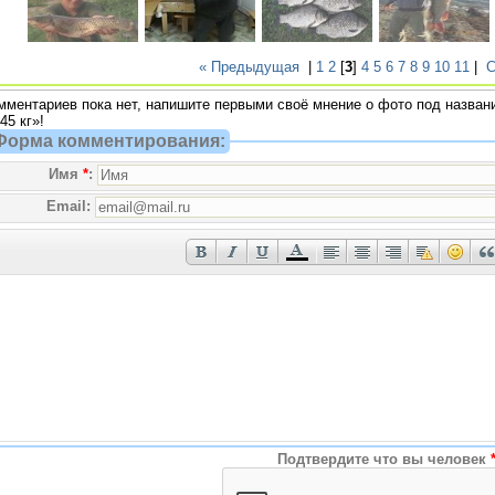
« Предыдущая
|
1
2
[
3
]
4
5
6
7
8
9
10
11
|
С
мментариев пока нет, напишите первыми своё мнение о фото под названи
45 кг»!
Форма комментирования:
Имя
*
:
Email:
Подтвердите что вы человек