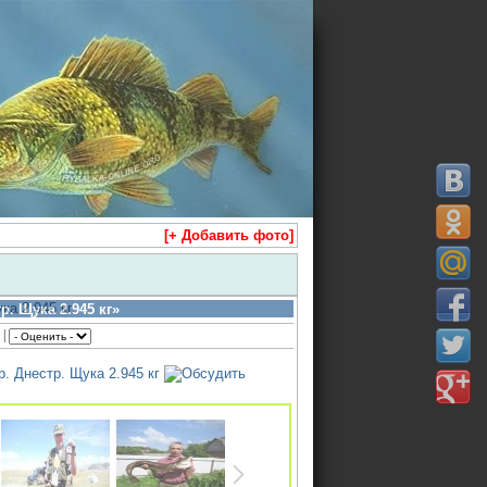
[+ Добавить фото]
р. Щука 2.945 кг»
 |