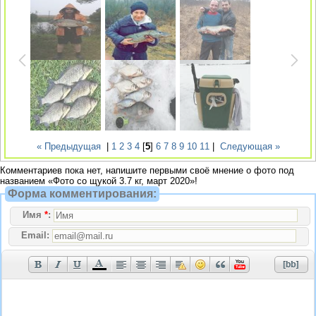
« Предыдущая
|
1
2
3
4
[
5
]
6
7
8
9
10
11
|
Следующая »
Комментариев пока нет, напишите первыми своё мнение о фото под
названием «Фото со щукой 3.7 кг, март 2020»!
Форма комментирования:
Имя
*
:
Email: