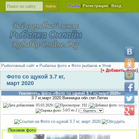
Рыба
|
Регистрация
|
Вход
Рыболовный сайт
»
Рыбалка фото
»
Фото рыбаков
»
Улов
[+ Добавить фото]
Фото со щукой 3.7 кг,
март 2020
Увеличить фото «Фото со щукой 3.7 кг, март 2020»
3.7 кг,март 2020.Винницка обл.смт.Литин
: 05.03.2020 |
: 192 |
:
neykratima
|
:
5.0
/
5
из
2
|
Похожие фото